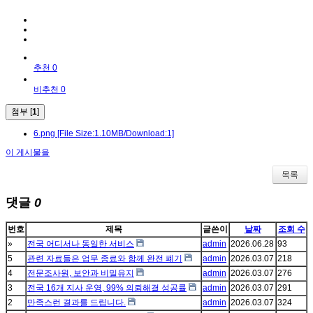
추천 0
비추천 0
첨부 [
1
]
6.png
[File Size:1.10MB/Download:1]
이 게시물을
목록
댓글
0
번호
제목
글쓴이
날짜
조회 수
»
전국 어디서나 동일한 서비스
admin
2026.06.28
93
5
관련 자료들은 업무 종료와 함께 완전 폐기
admin
2026.03.07
218
4
전문조사원, 보안과 비밀유지
admin
2026.03.07
276
3
전국 16개 지사 운영, 99% 의뢰해결 성공률
admin
2026.03.07
291
2
만족스런 결과를 드립니다.
admin
2026.03.07
324