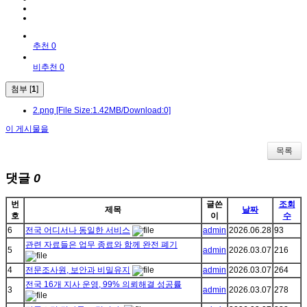
추천 0
비추천 0
첨부 [
1
]
2.png
[File Size:1.42MB/Download:0]
이 게시물을
목록
댓글
0
번
글쓴
조회
제목
날짜
호
이
수
6
전국 어디서나 동일한 서비스
admin
2026.06.28
93
관련 자료들은 업무 종료와 함께 완전 폐기
5
admin
2026.03.07
216
4
전문조사원, 보안과 비밀유지
admin
2026.03.07
264
전국 16개 지사 운영, 99% 의뢰해결 성공률
3
admin
2026.03.07
278